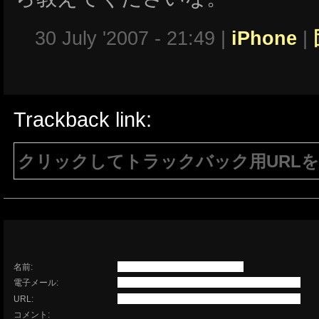
30 July '2007 - 21:49 |
iPhone
|
Trackback link:
クリックしてトラックバック用URL
注意：生成されたURLは15分間のみ有効で
有効である必要があります。
名前:
電子メール:
URL:
コメント: