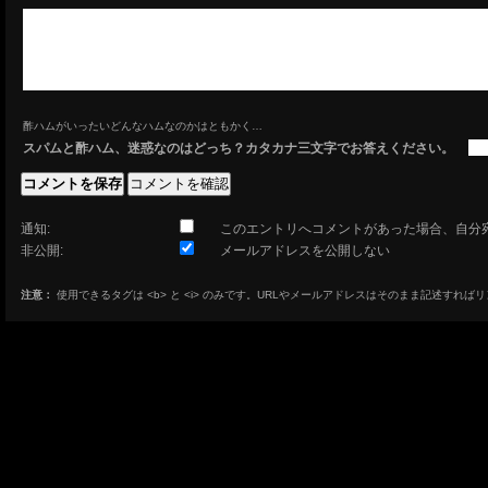
酢ハムがいったいどんなハムなのかはともかく…
スパムと酢ハム、迷惑なのはどっち？カタカナ三文字でお答えください。
通知:
このエントリへコメントがあった場合、自分
非公開:
メールアドレスを公開しない
注意：
使用できるタグは <b> と <i> のみです。URLやメールアドレスはそのまま記述すれば