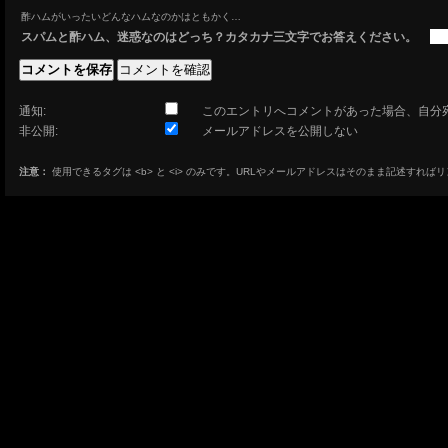
酢ハムがいったいどんなハムなのかはともかく…
スパムと酢ハム、迷惑なのはどっち？カタカナ三文字でお答えください。
通知:
このエントリへコメントがあった場合、自分
非公開:
メールアドレスを公開しない
注意：
使用できるタグは <b> と <i> のみです。URLやメールアドレスはそのまま記述すれば