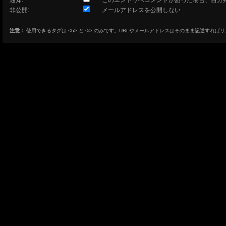
通知:
このエントリへコメントがあった場合、自分
非公開:
メールアドレスを公開しない
注意：
使用できるタグは <b> と <i> のみです。URLやメールアドレスはそのまま記述すれば