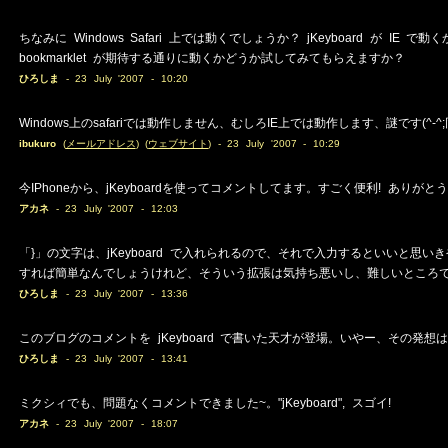
ちなみに Windows Safari 上では動くでしょうか？ jKeyboard が IE 
bookmarklet が期待する通りに動くかどうか試してみてもらえますか？
ひろしま
- 23 July '2007 - 10:20
Windows上のsafariでは動作しません、むしろIE上では動作します、謎です
ibukuro
(
メールアドレス
) (
ウェブサイト
) - 23 July '2007 - 10:29
今IPhoneから、jKeyboardを使ってコメントしてます。すごく便利! ありがとう
アカネ
- 23 July '2007 - 12:03
「}」の文字は、jKeyboard で入れられるので、それで入力するといいと思いきや、boo
すれば簡単なんでしょうけれど、そういう拡張は気持ち悪いし、難しいところ
ひろしま
- 23 July '2007 - 13:36
このブログのコメントを jKeyboard で書いた天才が登場。いやー、その発
ひろしま
- 23 July '2007 - 13:41
ミクシィでも、問題なくコメントできました~。"jKeyboard", スゴイ!
アカネ
- 23 July '2007 - 18:07