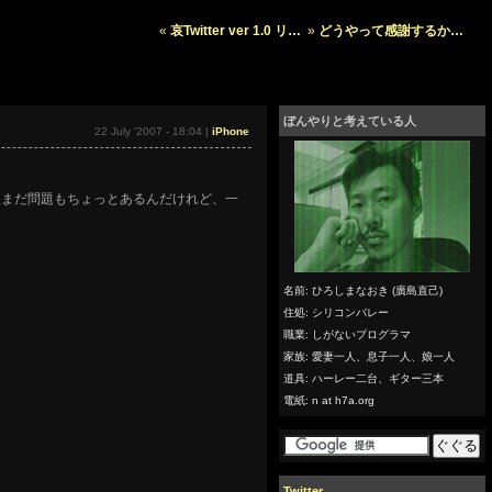
«
哀Twitter ver 1.0 リ…
»
どうやって感謝するか…
ぼんやりと考えている人
22 July '2007 - 18:04 |
iPhone
です。まだ問題もちょっとあるんだけれど、一
名前: ひろしまなおき (廣島直己)
住処: シリコンバレー
職業: しがないプログラマ
家族: 愛妻一人、息子一人、娘一人
道具: ハーレー二台、ギター三本
電紙: n at h7a.org
Twitter