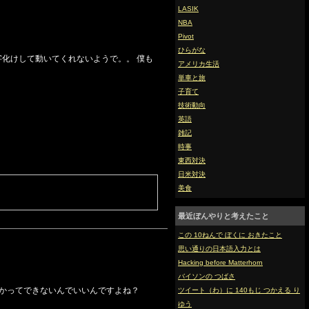
LASIK
NBA
Pivot
ひらがな
文字化けして動いてくれないようで。。 僕も
アメリカ生活
単車と旅
子育て
技術動向
英語
雑記
時事
東西対決
日米対決
美食
最近ぼんやりと考えたこと
この 10ねんで ぼくに おきたこと
思い通りの日本語入力とは
Hacking before Matterhorn
バイソンの つばさ
とかってできないんでいいんですよね？
ツイート（わ）に 140もじ つかえる り
ゆう