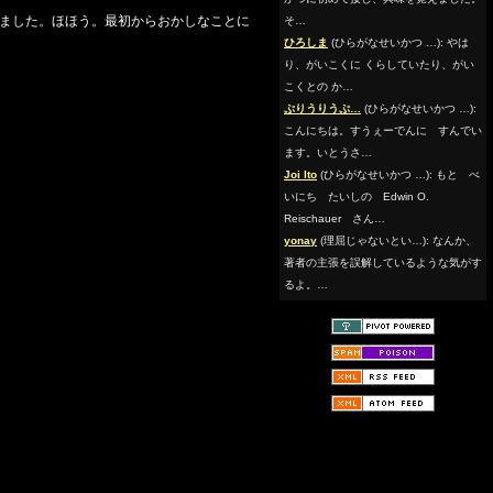
ました。ほほう。最初からおかしなことに
そ…
ひろしま
(ひらがなせいかつ …): やは
り、がいこくに くらしていたり、がい
こくとの か…
ぷりうりうぷ…
(ひらがなせいかつ …):
こんにちは。すうぇーでんに すんでい
ます。いとうさ…
Joi Ito
(ひらがなせいかつ …): もと べ
いにち たいしの Edwin O.
Reischauer さん…
yonay
(理屈じゃないとい…): なんか、
著者の主張を誤解しているような気がす
るよ。…