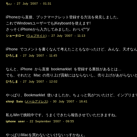
ちぃ
- 27 July '2007 - 01:31
iPhoneから直接、ブックマークレット登録する方法を発見しました。
これでWindowsユーザーでもjKeyboardを使えます!
さっそくiPhoneから入力してみました。わ~い(^^)/
ショータロー
(
ウェブサイト
) - 27 July '2007 - 11:13
iPhone でコメントを書くなんて考えたこともなかったけど、みんな、天才なん
ひろしま
- 27 July '2007 - 11:45
なんと、iPhone から直接 bookmarklet を登録する裏技があるとは…
でも、それだと Mac の売り上げ貢献にはならないし、売り上げがあがらな
ひろしま
- 27 July '2007 - 12:02
やっぱり、Bookmarklet 使いましたか。ちょっと気がついたけど、インプ
shinji Sato
(
メールアドレス
) - 30 July '2007 - 16:41
私もWinで挑戦中です。うまくできたら報告させていただきますね。
iphone user
- 22 September '2007 - 09:55
やっぱりiMacを買わないといけないっすかねぇ。