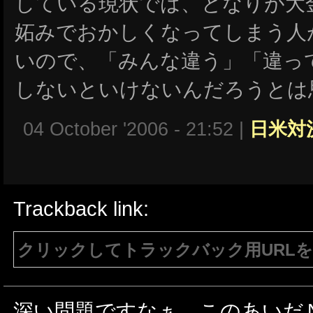
している現状では、となりが大
妬みでおかしくなってしまう人
いので、「みんな違う」「違っ
しないといけないんだろうとは
04 October '2006 - 21:52 |
日米対
Trackback link:
クリックしてトラックバック用URL
注意：生成されたURLは15分間のみ有効で
有効である必要があります。
深い問題ですなぁ。このあいだ