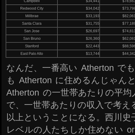
Campbell
$34,441
$78,66
Redwood City
$34,042
$73,79
Millbrae
$33,193
$82,06
Santa Clara
$31,755
$77,18
San Jose
$26,697
$74,81
San Bruno
$26,360
$62,08
Stanford
$22,443
$88,59
East Palo Alto
$13,744
$44,34
なんだ、一番高い Atherton で
も Atherton に住めるんじ
Atherton の一世帯あたりの
で、一世帯あたりの収入で考えると
以上ということになる。西川史
レベルの人たちしか住めない or