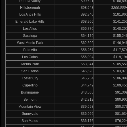
Portola Valley
$99,621
$180,89
Hillsborough
$98,643
$200,000
Los Altos Hills
$92,840
$181,86
Emerald Lake Hills
$68,966
$141,25
Los Altos
$66,776
$148,20
Saratoga
$64,179
$155,24
West Menlo Park
$62,302
$146,94
Palo Alto
$56,257
$117,57
Los Gatos
$56,094
$119,19
Menlo Park
$53,341
$105,55
San Carlos
$46,628
$103,97
Foster City
$45,754
$106,09
Cupertino
$44,749
$109,45
Burlingame
$43,565
$91,30
Belmont
$42,812
$80,90
Mountain View
$39,693
$80,37
Sunnyvale
$36,966
$81,63
San Mateo
$36,176
$76,22