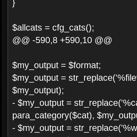
}
$allcats = cfg_cats();
@@ -590,8 +590,10 @@
$my_output = $format;
$my_output = str_replace('%file
$my_output);
- $my_output = str_replace('%c
para_category($cat), $my_outpu
- $my_output = str_replace('%