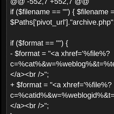
@@ -552,7 +552,7 @@
if ($filename == "") { $filename 
$Paths['pivot_url']."archive.php";
if ($format == "") {
- $format = "<a xhref='%file%?
c=%cat%&w=%weblog%&t=%te
</a><br />";
+ $format = "<a xhref='%file%?
c=%catid%&w=%weblogid%&t
</a><br />";