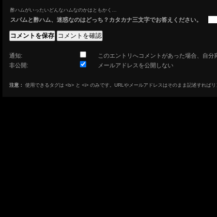
酢ハムがいったいどんなハムなのかはともかく…
スパムと酢ハム、迷惑なのはどっち？カタカナ三文字でお答えください。
通知:
このエントリへコメントがあった場合、自分
非公開:
メールアドレスを公開しない
注意：
使用できるタグは <b> と <i> のみです。URLやメールアドレスはそのまま記述すれば