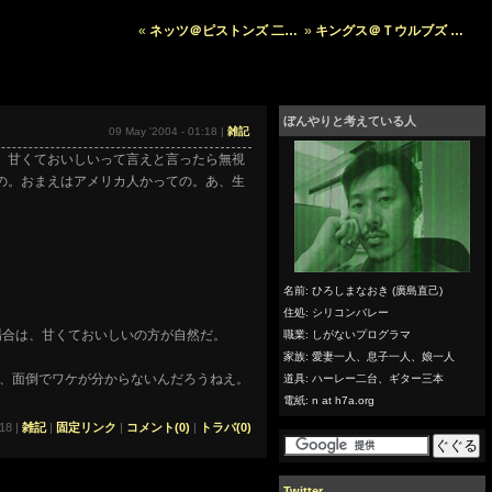
«
ネッツ＠ピストンズ 二…
»
キングス＠Ｔウルブズ …
ぼんやりと考えている人
09 May '2004 - 01:18 |
雑記
。甘くておいしいって言えと言ったら無視
ての。おまえはアメリカ人かっての。あ、生
名前: ひろしまなおき (廣島直己)
住処: シリコンバレー
ない場合は、甘くておいしいの方が自然だ。
職業: しがないプログラマ
家族: 愛妻一人、息子一人、娘一人
、面倒でワケが分からないんだろうねえ。
道具: ハーレー二台、ギター三本
電紙: n at h7a.org
18 |
雑記
|
固定リンク
|
コメント(0)
|
トラバ(0)
Twitter