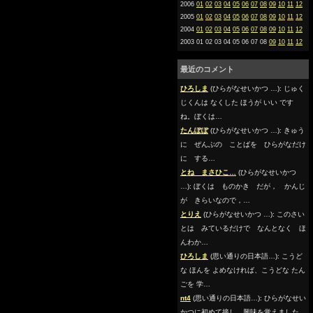
2006
01
02
03
04
05
06
07
08
09
10
11
12
2005
01
02
03
04
05
06
07
08
09
10
11
12
2004
01
02
03
04
05
06
07
08
09
10
11
12
2003 01 02 03 04 05 06 07 08
09
10
11
12
最近のコメント
ひろしま
(ひらがなせいかつ …): じゅく
じくんは なくした ほうが いい です
ね。ぼくは…
たんぽぽ
(ひらがなせいかつ …): きゅう
に ぜんぶの ことばを ひらがなだけ
に する…
とね まさひこ…
(ひらがなせいかつ
…): ぼくは ものかき だが， かんじ
が きらいなので，…
とりえ
(ひらがなせいかつ …): このさい
とは みているだけで なんとなく ほ
んわか…
ひろしま
(思い通りの日本語…): こうど
な ほんを よめなければ、こうどな たん
ごを 学…
nt4
(思い通りの日本語…): ひらがなせい
かつに初めて接し、興味を覚えました。