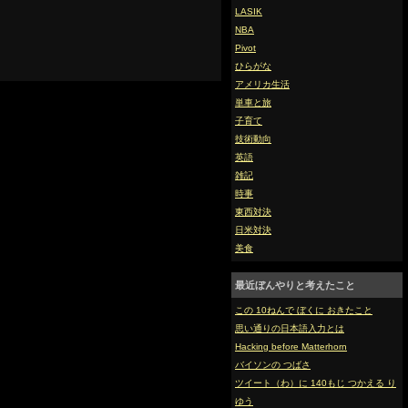
LASIK
NBA
Pivot
ひらがな
アメリカ生活
単車と旅
子育て
技術動向
英語
雑記
時事
東西対決
日米対決
美食
最近ぼんやりと考えたこと
この 10ねんで ぼくに おきたこと
思い通りの日本語入力とは
Hacking before Matterhorn
バイソンの つばさ
ツイート（わ）に 140もじ つかえる り
ゆう