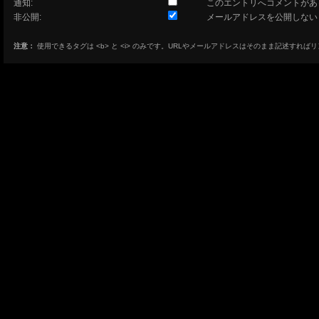
通知:
このエントリへコメントがあ
非公開:
メールアドレスを公開しない
注意：
使用できるタグは <b> と <i> のみです。URLやメールアドレスはそのまま記述すれば