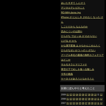
あいたすぎて しにそう
デジタルテレビのこと
RO-MAji demo iiyo
iPhone が にんしき されなく なった け
ん
しごとだから なんなのか
読みにくいのは誰か
ひらがな では いみ が わからない
にげる が かち
かな漢字変換 は かなかんじせんたく
ひらがなせいかつ への いざない
グーグル本社の最後の無料カフェテリア
はどこか
サルモネラとマリファナ
寒空の下でめしを食べる愉しみ
今年の抱負
ケータイがあろうとなかろうと
以前にぼんやりと考えたこと
2009
01
02
03
04
05
06
07
08
09
10
11
12
2008
01
02
03
04
05
06
07
08
09
10
11
12
2007
01
02
03
04
05
06
07
08
09
10
11
12