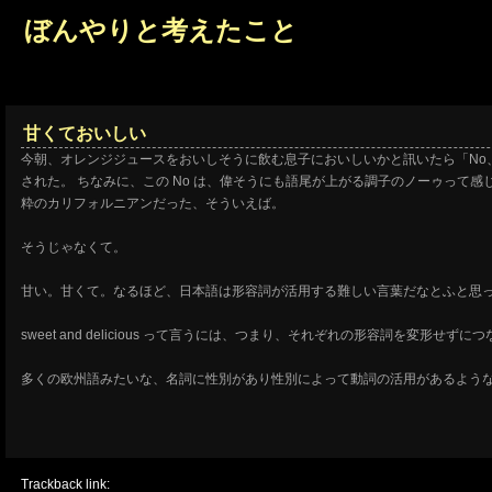
ぼんやりと考えたこと
甘くておいしい
今朝、オレンジジュースをおいしそうに飲む息子においしいかと訊いたら「No
された。
ちなみに、この No は、偉そうにも語尾が上がる調子のノーゥって
粋のカリフォルニアンだった、そういえば。
そうじゃなくて。
甘い。甘くて。なるほど、日本語は形容詞が活用する難しい言葉だなとふと思
sweet and delicious って言うには、つまり、それぞれの形容詞を
多くの欧州語みたいな、名詞に性別があり性別によって動詞の活用があるよう
Trackback link: