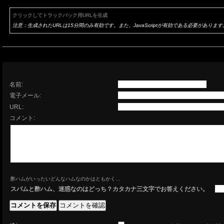
クリックしてトラックバック用URLを生成
注意：生成されたURLは15分間のみ有効です。また、JavaScriptが有効である必要があります
名前:
電子メール:
URL:
コメント:
酢ハムがいったいどんなハムなのかはともかく…
スパムと酢ハム、迷惑なのはどっち？カタカナ三文字でお答えください。