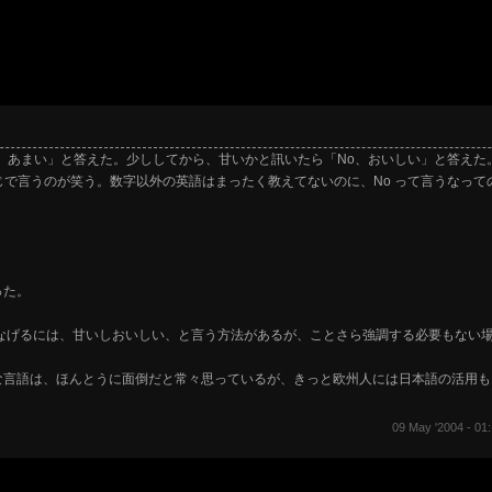
、あまい」と答えた。少ししてから、甘いかと訊いたら「No、おいしい」と答えた
感じで言うのが笑う。数字以外の英語はまったく教えてないのに、No って言うなっ
った。
変形せずにつなげるには、甘いしおいしい、と言う方法があるが、ことさら強調する必要も
な言語は、ほんとうに面倒だと常々思っているが、きっと欧州人には日本語の活用も
09 May '2004 - 01: