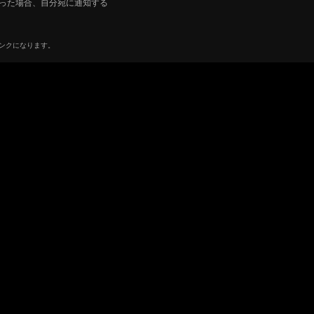
った場合、自分宛に通知する
リンクになります。