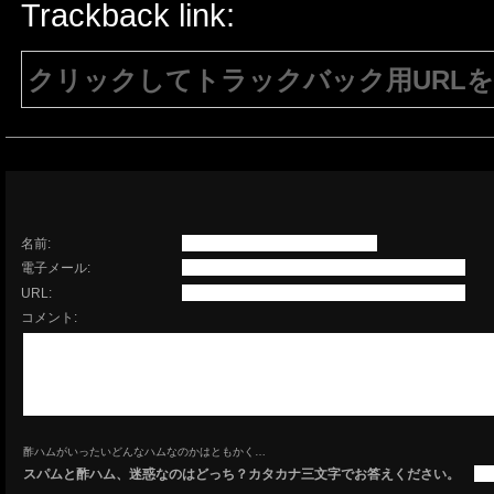
Trackback link:
クリックしてトラックバック用URL
注意：生成されたURLは15分間のみ有効で
有効である必要があります。
名前:
電子メール:
URL:
コメント:
酢ハムがいったいどんなハムなのかはともかく…
スパムと酢ハム、迷惑なのはどっち？カタカナ三文字でお答えください。