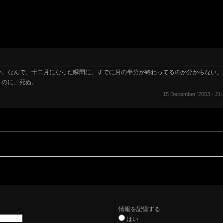
か、なんで、十二月になった瞬間に、すでに月の半分が終わってるのか分からない。
うのに、死ぬ。
15 December '2003 - 21:
。
情報を記憶する
はい