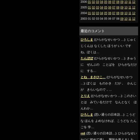
2006
01
02
03
04
05
06
07
08
09
10
11
12
2005
01
02
03
04
05
06
07
08
09
10
11
12
2004
01
02
03
04
05
06
07
08
09
10
11
12
2003 01 02 03 04 05 06 07 08
09
10
11
12
最近のコメント
ひろしま
(ひらがなせいかつ …): じゅく
じくんは なくした ほうが いい です
ね。ぼくは…
たんぽぽ
(ひらがなせいかつ …): きゅう
に ぜんぶの ことばを ひらがなだけ
に する…
とね まさひこ…
(ひらがなせいかつ
…): ぼくは ものかき だが， かんじ
が きらいなので，…
とりえ
(ひらがなせいかつ …): このさい
とは みているだけで なんとなく ほ
んわか…
ひろしま
(思い通りの日本語…): こうど
な ほんを よめなければ、こうどな たん
ごを 学…
nt4
(思い通りの日本語…): ひらがなせい
かつに初めて接し、興味を覚えました。