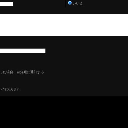
いいえ
った場合、自分宛に通知する
リンクになります。