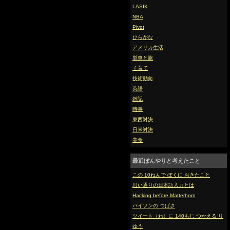
LASIK
NBA
Pivot
ひらがな
アメリカ生活
単車と旅
子育て
技術動向
英語
雑記
時事
東西対決
日米対決
美食
最近ぼんやりと考えたこと
この 10ねんで ぼくに おきたこと
思い通りの日本語入力とは
Hacking before Matterhorn
バイソンの つばさ
ツイート（わ）に 140もじ つかえる り
ゆう