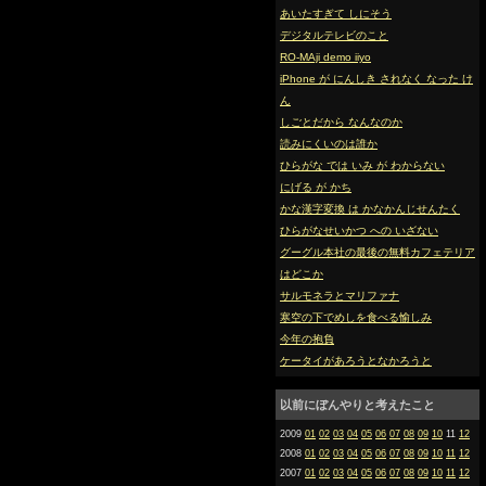
あいたすぎて しにそう
デジタルテレビのこと
RO-MAji demo iiyo
iPhone が にんしき されなく なった け
ん
しごとだから なんなのか
読みにくいのは誰か
ひらがな では いみ が わからない
にげる が かち
かな漢字変換 は かなかんじせんたく
ひらがなせいかつ への いざない
グーグル本社の最後の無料カフェテリア
はどこか
サルモネラとマリファナ
寒空の下でめしを食べる愉しみ
今年の抱負
ケータイがあろうとなかろうと
以前にぼんやりと考えたこと
2009
01
02
03
04
05
06
07
08
09
10
11
12
2008
01
02
03
04
05
06
07
08
09
10
11
12
2007
01
02
03
04
05
06
07
08
09
10
11
12