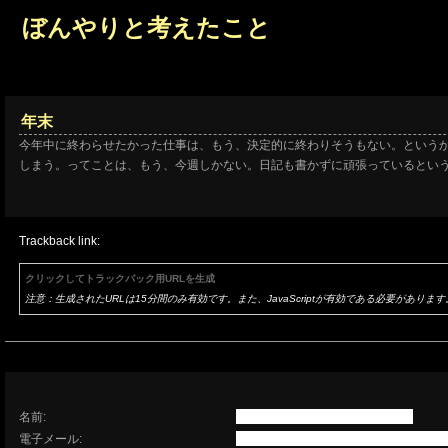
ぼんやりと考えたこと
年末
今年中に終わらせたかった仕事は、もう、決定的に終わりそうもない。という
しまう。ってことは、もう、今週しかない。日記も書かずに頑張っているとい
Trackback link:
クリックしてトラックバック用URLを生成
注意：生成されたURLは15分間のみ有効です。また、JavaScriptが有効である必要があります
名前:
電子メール: