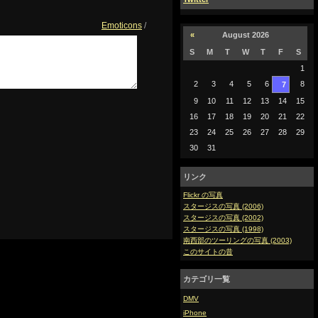
Emoticons
/
«
August 2026
S
M
T
W
T
F
S
1
2
3
4
5
6
8
7
9
10
11
12
13
14
15
16
17
18
19
20
21
22
23
24
25
26
27
28
29
30
31
リンク
Flickr の写真
スタージスの写真 (2006)
スタージスの写真 (2002)
スタージスの写真 (1998)
南西部のツーリングの写真 (2003)
このサイトの昔
カテゴリ一覧
DMV
iPhone