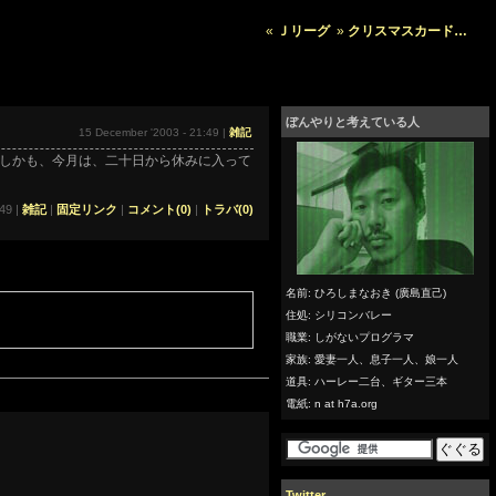
«
Ｊリーグ
»
クリスマスカード…
ぼんやりと考えている人
15 December '2003 - 21:49 |
雑記
しかも、今月は、二十日から休みに入って
49 |
雑記
|
固定リンク
|
コメント(0)
|
トラバ(0)
名前: ひろしまなおき (廣島直己)
住処: シリコンバレー
職業: しがないプログラマ
家族: 愛妻一人、息子一人、娘一人
道具: ハーレー二台、ギター三本
電紙: n at h7a.org
Twitter