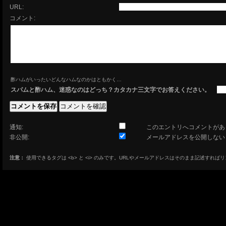
URL:
コメント:
酢ハムがいったいどんなハムなのかはともかく…
スパムと酢ハム、迷惑なのはどっち？カタカナ三文字でお答えください。
通知:
このエントリへコメントがあ
非公開:
メールアドレスを公開しない
注意：
使用できるタグは <b> と <i> のみです。URLやメールアドレスはそのまま記述すれば