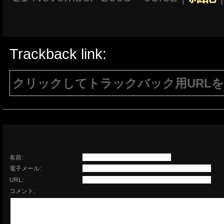
Trackback link:
クリックしてトラックバック用URL
注意：生成されたURLは15分間のみ有効で
有効である必要があります。
名前:
電子メール:
URL:
コメント: