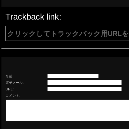
Trackback link:
クリックしてトラックバック用URL
注意：生成されたURLは15分間のみ有効で
有効である必要があります。
名前:
電子メール:
URL:
コメント: