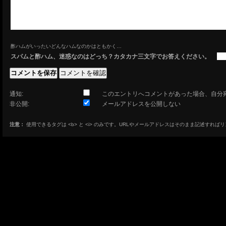
酢ハムがいったいどんなハムなのかはともかく…
スパムと酢ハム、迷惑なのはどっち？カタカナ三文字でお答えください。
通知:
このエントリへコメントがあった場合、自分
非公開:
メールアドレスを公開しない
注意：
使用できるタグは <b> と <i> のみです。URLやメールアドレスはそのまま記述すれば