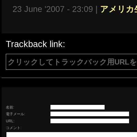
23 June '2007 - 23:09 |
アメリカ
Trackback link:
クリックしてトラックバック用URL
注意：生成されたURLは15分間のみ有効で
有効である必要があります。
名前:
電子メール:
URL:
コメント: