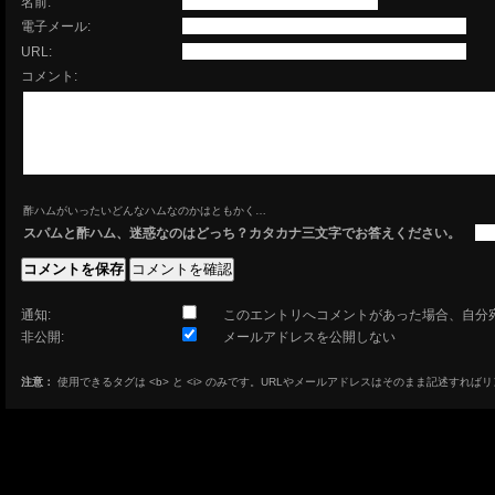
名前:
電子メール:
URL:
コメント:
酢ハムがいったいどんなハムなのかはともかく…
スパムと酢ハム、迷惑なのはどっち？カタカナ三文字でお答えください。
通知:
このエントリへコメントがあった場合、自分
非公開:
メールアドレスを公開しない
注意：
使用できるタグは <b> と <i> のみです。URLやメールアドレスはそのまま記述すれば